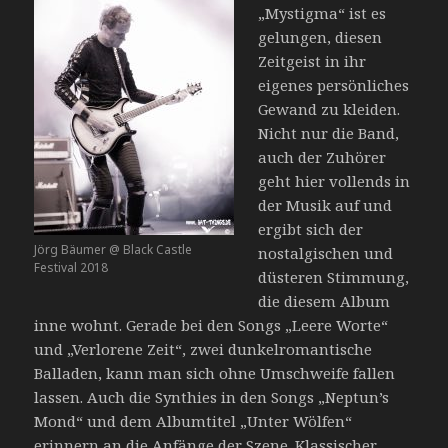
„Mystigma“ ist es
gelungen, diesen
Zeitgeist in ihr
eigenes persönliches
Gewand zu kleiden.
Nicht nur die Band,
auch der Zuhörer
geht hier vollends in
der Musik auf und
ergibt sich der
Jörg Bäumer @ Black Castle
nostalgischen und
Festival 2018
düsteren Stimmung,
die diesem Album
inne wohnt. Gerade bei den Songs „Leere Worte“
und „Verlorene Zeit“, zwei dunkelromantische
Balladen, kann man sich ohne Umschweife fallen
lassen. Auch die Synthies in den Songs „Neptun’s
Mond“ und dem Albumtitel „Unter Wölfen“
erinnern an die Anfänge der Szene. Klassischer