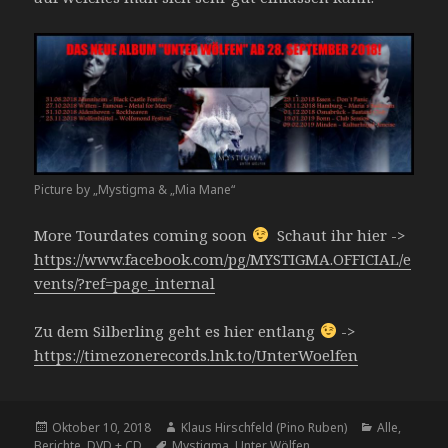
Picture by „Mystigma & „Mia Mane“
More Tourdates coming soon
Schaut ihr hier ->
https://www.facebook.com/pg/MYSTIGMA.OFFICIAL/e
vents/?ref=page_internal
Zu dem Silberling geht es hier entlang
->
https://timezonerecords.lnk.to/UnterWoelfen
Veröffentlicht
Oktober 10, 2018
Autor
Klaus Hirschfeld (Pino Ruben)
Kategorien
Alle
,
Berichte
am
,
DVD + CD
Tags
Mystigma
,
Unter Wölfen