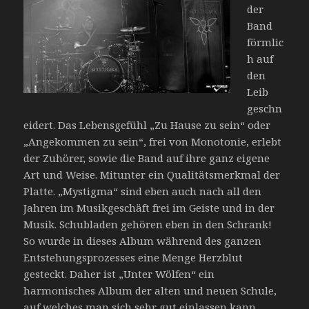
der
Band
förmlic
h auf
den
Leib
geschn
eidert. Das Lebensgefühl „Zu Hause zu sein“ oder
„Angekommen zu sein“, frei von Monotonie, erlebt
der Zuhörer, sowie die Band auf ihre ganz eigene
Art und Weise. Mitunter ein Qualitätsmerkmal der
Platte. „Mystigma“ sind eben auch nach all den
Jahren im Musikgeschäft frei im Geiste und in der
Musik. Schubladen gehören eben in den Schrank!
So wurde in dieses Album während des ganzen
Entstehungsprozesses eine Menge Herzblut
gesteckt. Daher ist „Unter Wölfen“ ein
harmonisches Album der alten und neuen Schule,
auf welches man sich sehr gut einlassen kann.