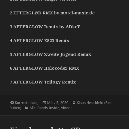
2 EFTERGLØD RMX by motel-music.de
3 AFTERGLOW Remix by ADkeY
4 AFTERGLOW ES23 Remix
5 AFTERGLOW Zweite Jugend Remix
6 AFTERGLOW Holocoder RMX
7 AFTERGLOW Trilogy Remix
Format
Kurzmitteilung
Veröffentlicht
März 5, 2020
Autor
Klaus Hirschfeld (Pino
Ruben)
Kategorien
Alle
,
Bands Inside
am
,
Videos