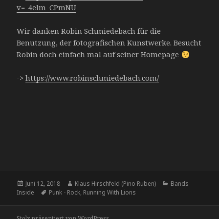
v=_4elm_CPmNU
Wir danken Robin Schmiedebach für die
Benutzung, der fotografischen Kunstwerke. Besucht
Robin doch einfach mal auf seiner Homepage
->
https://www.robinschmiedebach.com/
Veröffentlicht
Juni 12, 2018
Autor
Klaus Hirschfeld (Pino Ruben)
Kategorien
Bands
Inside
am
Tags
Punk - Rock
,
Running With Lions
Stolz präsentiert von WordPress