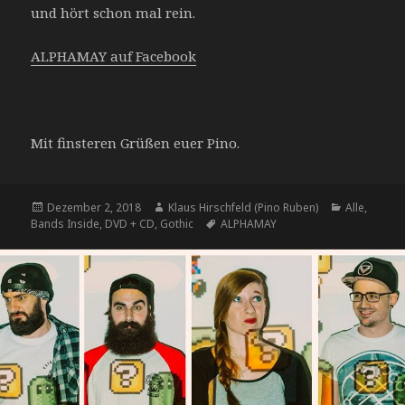
und hört schon mal rein.
ALPHAMAY auf Facebook
Mit finsteren Grüßen euer Pino.
Veröffentlicht
Dezember 2, 2018
Autor
Klaus Hirschfeld (Pino Ruben)
Kategorien
Alle
,
Bands Inside
am
,
DVD + CD
,
Gothic
Tags
ALPHAMAY