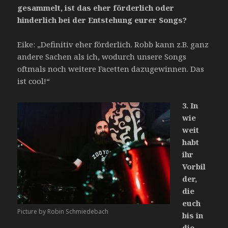
gesammelt, ist das eher förderlich oder
hinderlich bei der Entstehung eurer Songs?
Eike: „Definitiv eher förderlich. Robb kann z.B. ganz
andere Sachen als ich, wodurch unsere Songs
oftmals noch weitere Facetten dazugewinnen. Das
ist cool!“
3.
In
wie
weit
habt
ihr
Vorbil
der,
die
euch
Picture by Robin Schmiedebach
bis in
die