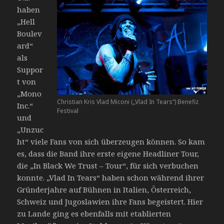
haben
„Hell
Boulev
ard“
als
Suppor
t von
„Mono
Christian Kris Vlad Miconi („Vlad In Tears“) Benefiz
Inc.“
Festival
und
„Unzuc
ht“ viele Fans von sich überzeugen können. So kam
es, dass die Band ihre erste eigene Headliner Tour,
die „In Black We Trust – Tour“, für sich verbuchen
konnte. „Vlad In Tears“ haben schon während ihrer
Gründerjahre auf Bühnen in Italien, Österreich,
Schweiz und Jugoslawien ihre Fans begeistert. Hier
zu Lande ging es ebenfalls mit etablierten