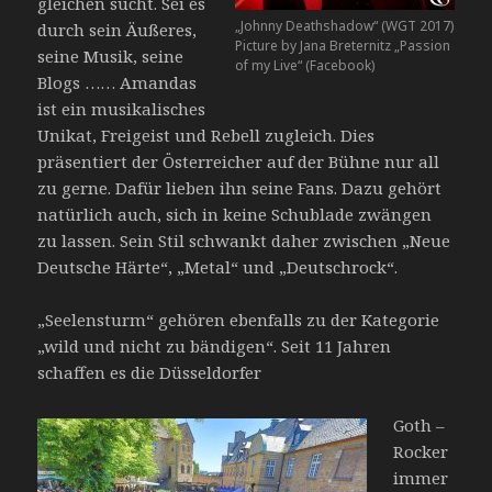
gleichen sucht. Sei es
„Johnny Deathshadow“ (WGT 2017)
durch sein Äußeres,
Picture by Jana Breternitz „Passion
seine Musik, seine
of my Live“ (Facebook)
Blogs …… Amandas
ist ein musikalisches
Unikat, Freigeist und Rebell zugleich. Dies
präsentiert der Österreicher auf der Bühne nur all
zu gerne. Dafür lieben ihn seine Fans. Dazu gehört
natürlich auch, sich in keine Schublade zwängen
zu lassen. Sein Stil schwankt daher zwischen „Neue
Deutsche Härte“, „Metal“ und „Deutschrock“.
„Seelensturm“ gehören ebenfalls zu der Kategorie
„wild und nicht zu bändigen“. Seit 11 Jahren
schaffen es die Düsseldorfer
Goth –
Rocker
immer