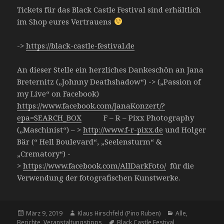
Tickets für das Black Castle Festival sind erhältlich
im Shop eures Vertrauens
->
https://black-castle-festival.de
An dieser Stelle ein herzliches Dankeschön an Jana
Breternitz („Johnny Deathshadow“) -> („Passion of
my Live“ on Facebook)
https://www.facebook.com/JanaKonzert/?
epa=SEARCH_BOX
F – R – Pixx Photography
(„Maschinist“) – >
http://www.f-r-pixx.de
und Holger
Bär (“ Hell Boulevard“, „Seelensturm“ &
„Crematory“) -
>
https://www.facebook.com/AllDarkFoto/
für die
Verwendung der fotografischen Kunstwerke.
Veröffentlicht
März 9, 2019
Autor
Klaus Hirschfeld (Pino Ruben)
Kategorien
Alle
,
Berichte
am
,
Veranstaltungstipps
Tags
Black Castle Festival
,