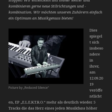
kombinieren gerne neue Stilrichtungen und -
kombination. Wir möchten unseren Zuhörern einfach
ein Optimum an Musikgenuss bieten!
Dies
spiegel
t sich
insbeso
ndere
in
ihrer,
am
12.09.20
19
Picture by „Reduced Silence“
veröffe
ntlicht
en, EP „E.L.E.K.T.R.O.“ mehr als deutlich wieder. 5
Tracks die das Herz eines jeden Musikfans höher