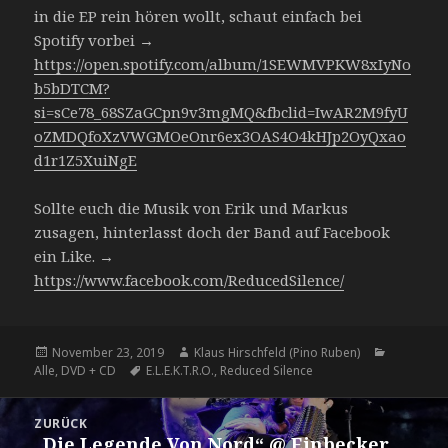
in die EP rein hören wollt, schaut einfach bei
Spotify vorbei →
https://open.spotify.com/album/1SEWMVPKW8xIyNo
b5bDTCM?
si=sCe78_68SZaGCpn9v3mgMQ&fbclid=IwAR2M9fyU
oZMDQfoXzVWGMOeOnr6ex3OAS4O4kHJp2OyQxao
d1r1Z5XuiNgE
Sollte euch die Musik von Erik und Markus
zusagen, hinterlasst doch der Band auf Facebook
ein Like. →
https://www.facebook.com/ReducedSilence/
Veröffentlicht
November 23, 2019
Autor
Klaus Hirschfeld (Pino Ruben)
Kategorie
Alle
am
,
DVD + CD
Tags
E.L.E.K.T.R.O.
,
Reduced Silence
Beitragsnavigation
ZURÜCK
„Die Legende Von Nord“ @ Einbecker
Vorheriger