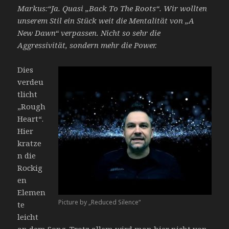
Markus:“Ja. Quasi „Back To The Roots“. Wir wollten
unserem Stil ein Stück weit die Mentalität von „A
New Dawn“ verpassen. Nicht so sehr die
Aggressivität, sondern mehr die Power.
Dies
verdeu
tlicht
„Rough
Heart“.
Hier
kratze
n die
Rockig
en
Elemen
Picture by „Reduced Silence“
te
leicht
an dem Song. Trotz allem wird man hier nicht von