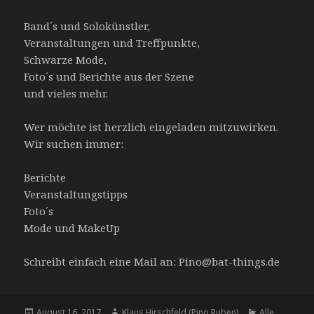
Band´s und Solokünstler,
Veranstaltungen und Treffpunkte,
Schwarze Mode,
Foto´s und Berichte aus der Szene
und vieles mehr.
Wer möchte ist herzlich eingeladen mitzuwirken.
Wir suchen immer:
Berichte
Veranstaltungstipps
Foto´s
Mode und MakeUp
Schreibt einfach eine Mail an: Pino@bat-things.de
Veröffentlicht
August 16, 2017
Autor
Klaus Hirschfeld (Pino Ruben)
Kategorien
Alle