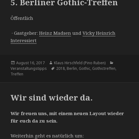
5. Berliner Gothic-Treffen
Öffentlich
· Gastgeber:
Heinz Madsen
und
Vicky Heinrich
Interessiert
Veröffentlicht
August 16, 2017
Autor
Klaus Hirschfeld (Pino Ruben)
Kategorien
Veranstaltungstipps
am
Tags
2018
,
Berlin
,
Gothic
,
Gothictreffen
,
Treffen
Wir sind wieder da.
Wir freuen uns, mit einem neuen Layout wieder
für euch da zu sein.
Weiterhin geht es natürlich um: