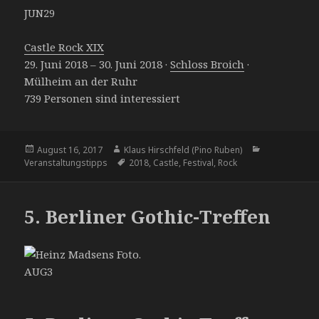
JUN
29
Castle Rock XIX
29. Juni 2018 – 30. Juni 2018
·
Schloss Broich
·
Mülheim an der Ruhr
739 Personen sind interessiert
Veröffentlicht
August 16, 2017
Autor
Klaus Hirschfeld (Pino Ruben)
Kategorien
Veranstaltungstipps
am
Tags
2018
,
Castle
,
Festival
,
Rock
5. Berliner Gothic-Treffen
AUG
3