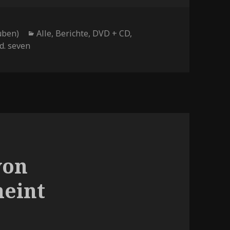
uben)
Kategorien
Alle
,
Berichte
,
DVD + CD
,
d. seven
von
eint