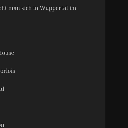
ieht man sich in Wuppertal im
House
orlois
nd
on