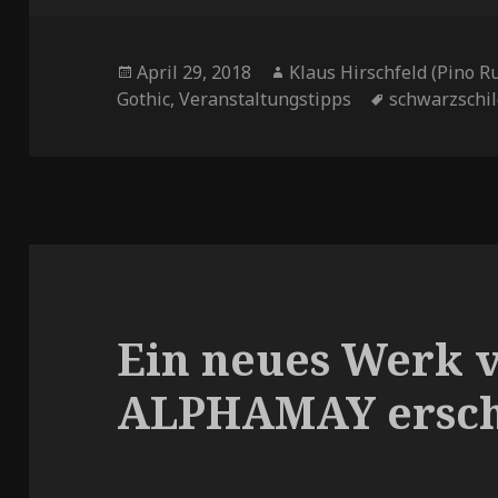
Veröffentlicht
April 29, 2018
Autor
Klaus Hirschfeld (Pino R
Gothic
am
,
Veranstaltungstipps
Tags
schwarzschil
Ein neues Werk 
ALPHAMAY ersch