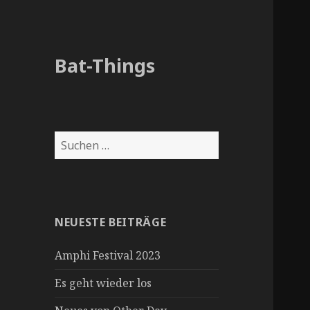
Bat-Things
S
u
c
h
e
NEUESTE BEITRÄGE
n
n
Amphi Festival 2023
a
c
Es geht wieder los
h
: