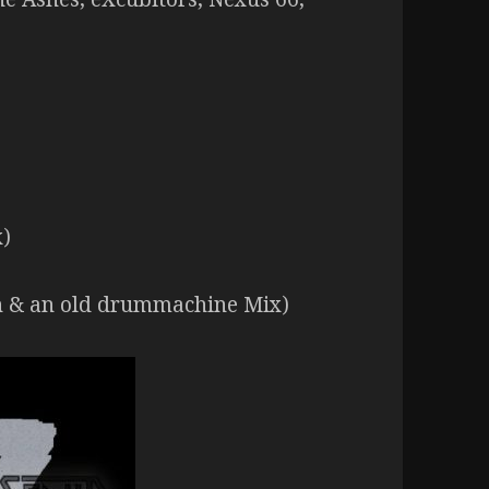
x)
th & an old drummachine Mix)