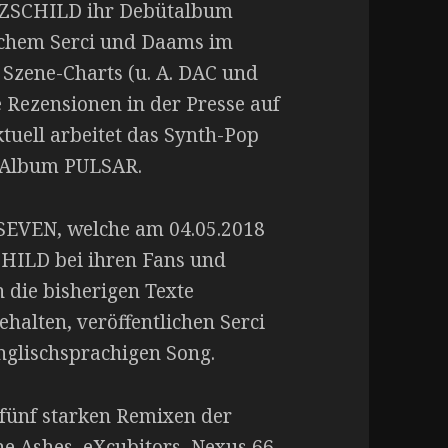
ARZSCHILD ihr Debütalbum
lchem Serci und Daams im
 Szene-Charts (u. A. DAC und
Rezensionen in der Presse auf
uell arbeitet das Synth-Pop
 Album PULSAR.
 SEVEN, welche am 04.05.2018
CHILD bei ihren Fans und
 die bisherigen Texte
ehalten, veröffentlichen Serci
nglischsprachigen Song.
 fünf starken Remixen der
he Ashes, eXcubitors, Nexus 66,